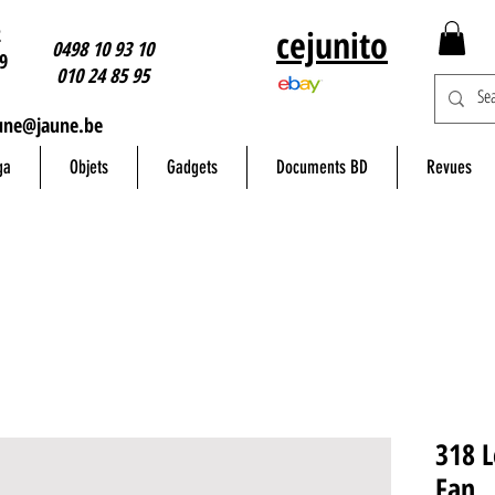
2
cejunito
0498 10 93 10
9
010 24 85 95
une@jaune.be
ga
Objets
Gadgets
Documents BD
Revues
318 L
Fan