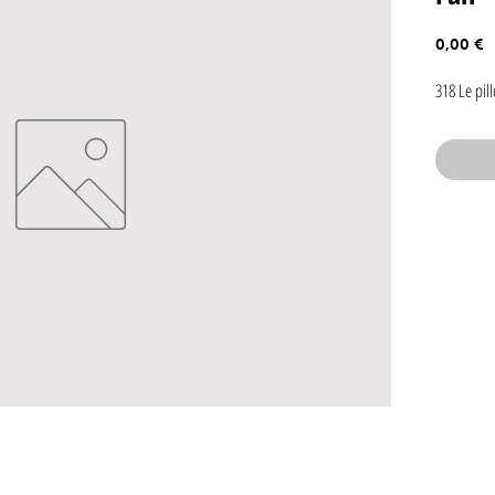
P
0,00 €
318 Le pi