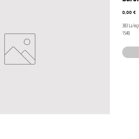
P
0,00 €
383 La leç
1540