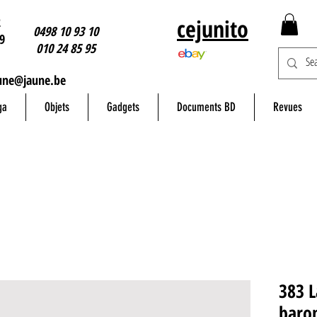
2
cejunito
0498 10 93 10
9
010 24 85 95
une@jaune.be
ga
Objets
Gadgets
Documents BD
Revues
383 L
baron