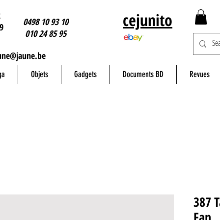
2
cejunito
0498 10 93 10
9
010 24 85 95
une@jaune.be
ga
Objets
Gadgets
Documents BD
Revues
387 T
Fan