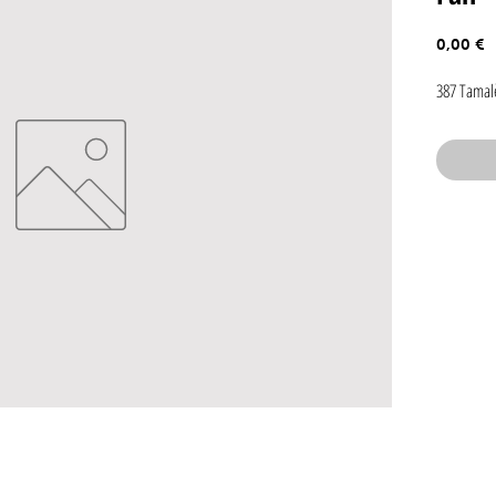
P
0,00 €
387 Tamal