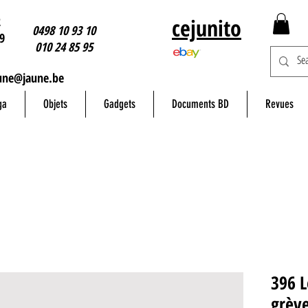
2
cejunito
0498 10 93 10
9
010 24 85 95
une@jaune.be
ga
Objets
Gadgets
Documents BD
Revues
396 L
grève