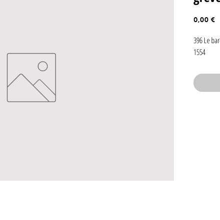
P
0,00 €
396 Le bar
1554