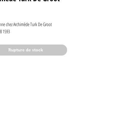
rix
nne chez Archimède Turk De Groot 
8 1593
Rupture de stock