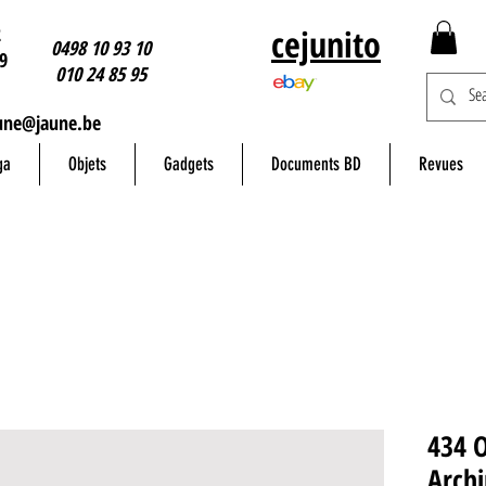
2
cejunito
0498 10 93 10
9
010 24 85 95
une@jaune.be
ga
Objets
Gadgets
Documents BD
Revues
434 
Arch