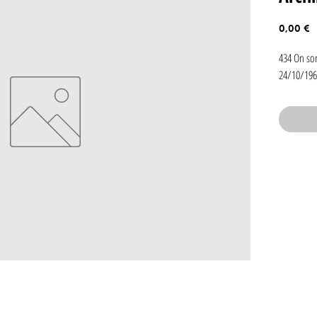
P
0,00 €
434 On so
24/10/196