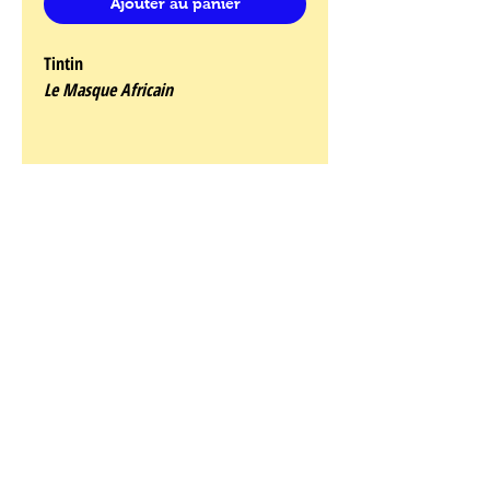
Ajouter au panier
Tintin
Le Masque Africain
Cette magnifique figurine, qui fait partie de la
collection du Musée Imaginaire de Tintin,
vous comblera de joie. La statuette Masque
Africain est accompagnée d'un certificat
d’authenticité numéroté.
Inspiré de l'album
L'oreille cassée
, ce masque
africain constitue une pièce forte et singulière
du Musée Imaginaire car elle n’a été que très
peu reproduite en 3D.
Les personnages et objets de cette nouvelle
série sont créés d’après l’affiche originale de
l’exposition de 1979, Le Musée Imaginaire de
Tintin.