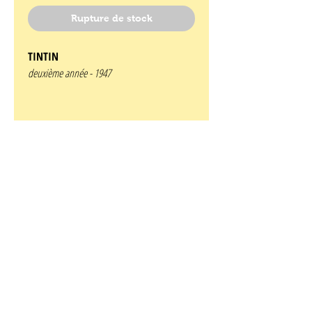
Rupture de stock
TINTIN
deuxième année -
1947
Numéro 27
3 juillet 1947
edition belge
Couverture de Laudy
Contenant
Jacobs: le secret de l'espadon
J. Laudy : la légende des quatre fils
Aymon