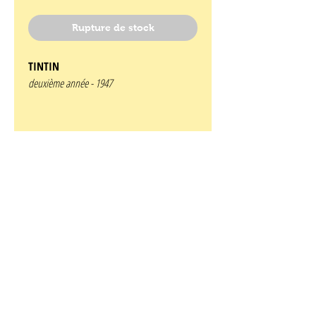
Rupture de stock
TINTIN
deuxième année -
1947
Numéro 35
28 aout 1947
edition belge
Couverture de HERGE
Contenant
Jacobs: le secret de l'espadon
J. Laudy : la légende des quatre fils