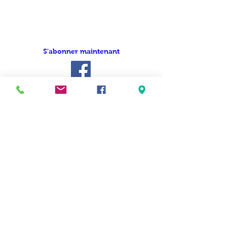
z
aucune
info
S'abonner maintenant