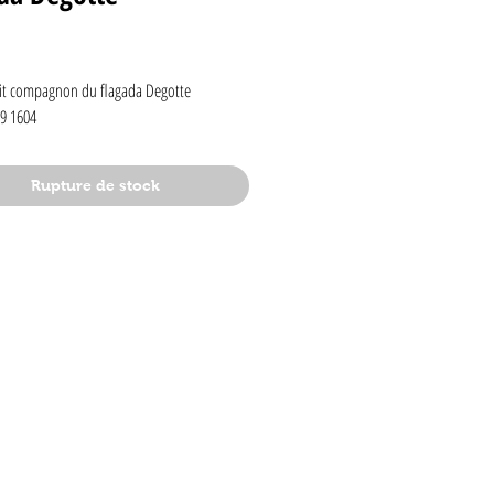
rix
tit compagnon du flagada Degotte 
9 1604
Rupture de stock