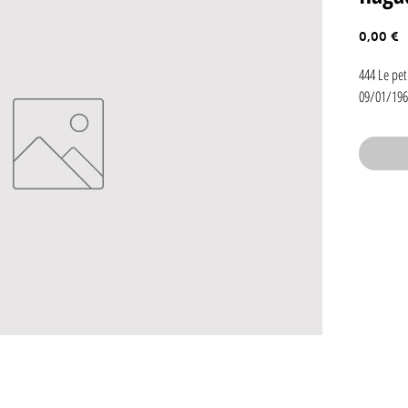
P
0,00 €
444 Le pe
09/01/196