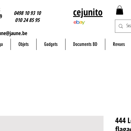
2
cejunito
0498 10 93 10
9
010 24 85 95
une@jaune.be
ga
Objets
Gadgets
Documents BD
Revues
444 
flaga