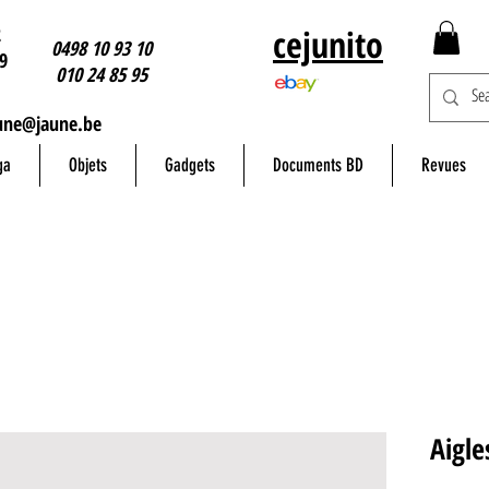
2
cejunito
0498 10 93 10
9
010 24 85 95
une@jaune.be
ga
Objets
Gadgets
Documents BD
Revues
Aigl