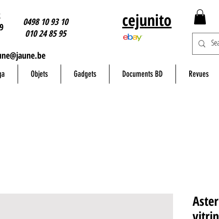
2
cejunito
0498 10 93 10
9
010 24 85 95
une@jaune.be
ga
Objets
Gadgets
Documents BD
Revues
Aster
vitri