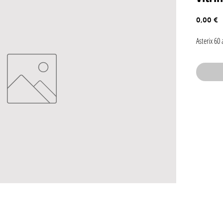
P
0,00 €
Asterix 60 