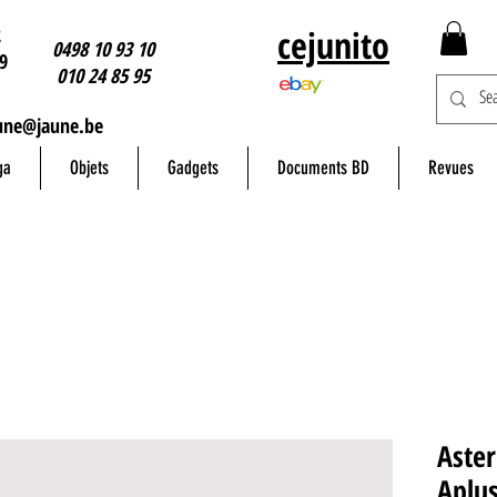
2
cejunito
0498 10 93 10
9
010 24 85 95
une@jaune.be
ga
Objets
Gadgets
Documents BD
Revues
Aster
Aplus