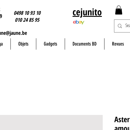
2
cejunito
0498 10 93 10
9
010 24 85 95
une@jaune.be
ga
Objets
Gadgets
Documents BD
Revues
Aster
amou