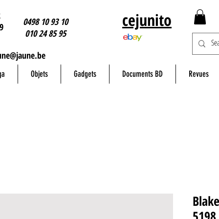
2
cejunito
0498 10 93 10
9
010 24 85 95
une@jaune.be
ga
Objets
Gadgets
Documents BD
Revues
Blake
5198