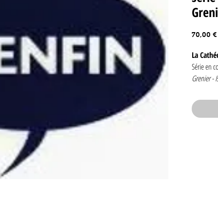
Greni
70,00 €
La Cathé
Série en c
Grenier - I
Editions So
DL : EO
Très bon é