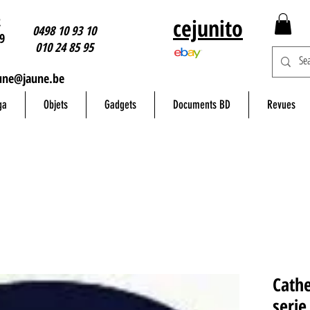
2
cejunito
0498 10 93 10
9
010 24 85 95
une@jaune.be
ga
Objets
Gadgets
Documents BD
Revues
Cath
serie