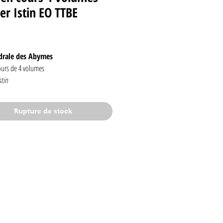
er Istin EO TTBE
Prix
drale des Abymes
ours de 4 volumes
stin
leil
Rupture de stock
tat !