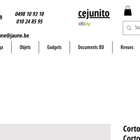
2
cejunito
0498 10 93 10
9
010 24 85 95
une@jaune.be
ga
Objets
Gadgets
Documents BD
Revues
Corto
Corto