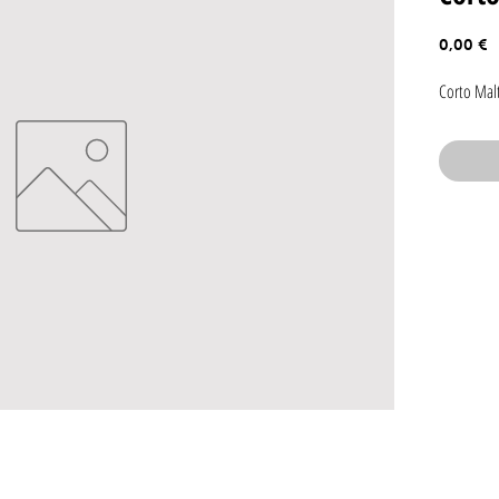
P
0,00 €
Corto Malt