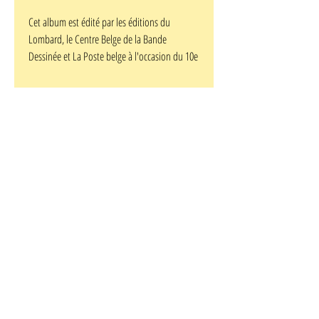
Cet album est édité par les éditions du
Lombard, le Centre Belge de la Bande
Dessinée et La Poste belge à l'occasion du 10e
anniversaire de la collection Philabédé.Il
contient une biographie de Dupa, trois
histoires inédites en album de Cubitus, le
début d'une histoire jamais publiée (ni
terminée) de Niky. Tirage de luxe à dos toilé,
limité à 500 exemplaires numérotés de I à D. Il
comporte 16 pages de plus que l'édition
ordinaire, car il comprend le visuel de 11
albums "Philatélie de la Jeunesse" édités
depuis 1994, chacun accompagné de
l'émission d'époque (timbre ou planche de 9
timbres) revêtue de l'oblitération spéciale 10e
anniversaire et d'une reproduction de
l'oblitération originale, soit 1994/Dupa,
1995/Berck, 1996/Macherot, 1997/Nys,