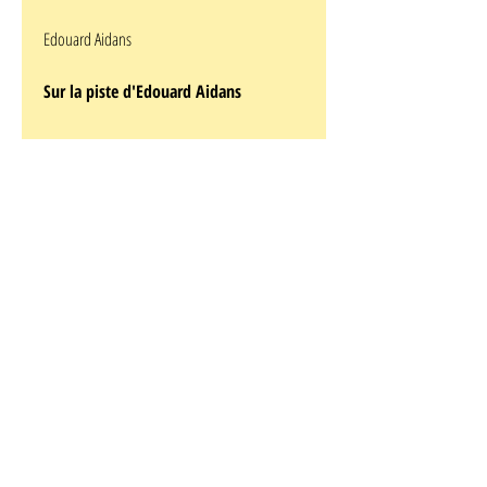
Edouard Aidans
Sur la piste d'Edouard Aidans
album
toilé
version
LUXE
Marche et rêve
Les aventures du Maroc au Royaume de la
BD
cette version luxe avec le dos toilé rouge , est
limitée à 275 exemplaires numérotée et signée
par E. Aidans