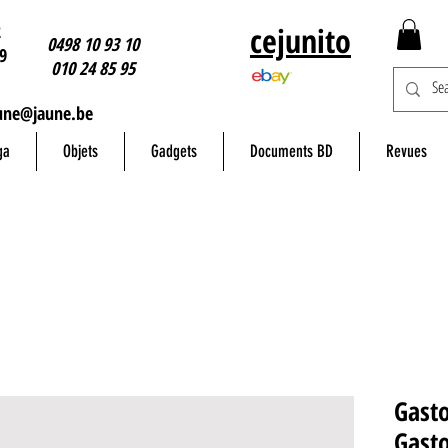
2
cejunito
0498 10 93 10
9
010 24 85 95
une@jaune.be
ga
Objets
Gadgets
Documents BD
Revues
Gasto
Gasto