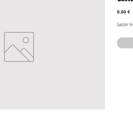
P
0,00 €
Gaston 1e 