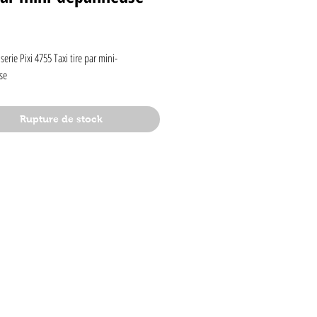
rix
erie Pixi 4755 Taxi tire par mini-
se
Rupture de stock