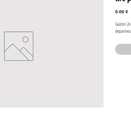
P
0,00 €
Gaston 2e s
depanneu