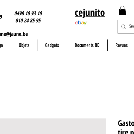
2
cejunito
0498 10 93 10
9
010 24 85 95
une@jaune.be
ga
Objets
Gadgets
Documents BD
Revues
Gasto
tire 