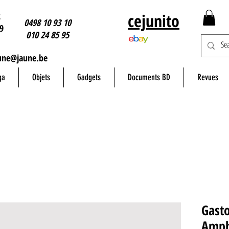
2
cejunito
0498 10 93 10
9
010 24 85 95
une@jaune.be
ga
Objets
Gadgets
Documents BD
Revues
Gasto
Amph