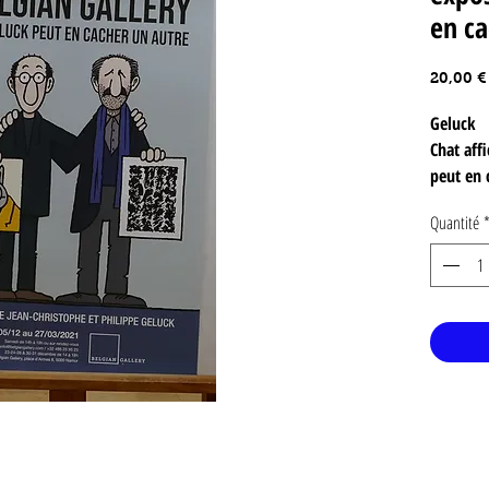
en ca
20,00 €
Geluck
Chat aff
peut en 
« Un Geluc
Quantité
d’œuvres d
Belgian Ga
Affiche 
Format : 4
emplaceme
Geluck, 