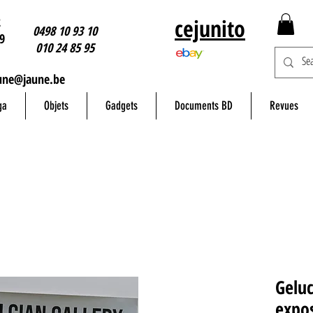
2
cejunito
0498 10 93 10
9
010 24 85 95
une@jaune.be
ga
Objets
Gadgets
Documents BD
Revues
Geluc
expos