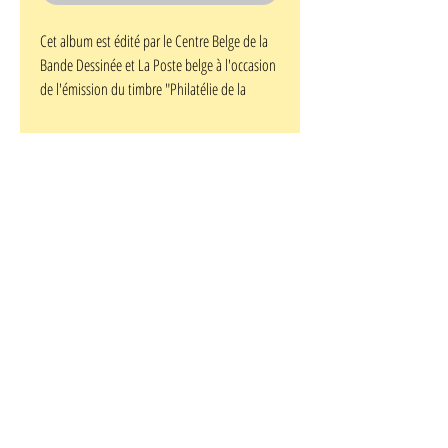
Cet album est édité par le Centre Belge de la
Bande Dessinée et La Poste belge à l'occasion
de l'émission du timbre "Philatélie de la
Jeunesse" 1996 : Macherot. Tirage limité à 1
400 exemplaires numérotés. Format A5.
L'album contient 48 pages, avec des dessins
inédits, une bibliographie, l'histoire de
Chlorophylle "Le Furet gastronome" (31
pages), plus un timbre avec son oblitération
1er jour. Parution le 5 octobre 1996 (cachet de
la poste faisant foi...). Dépôt Légal 3e
trimestre 1996.