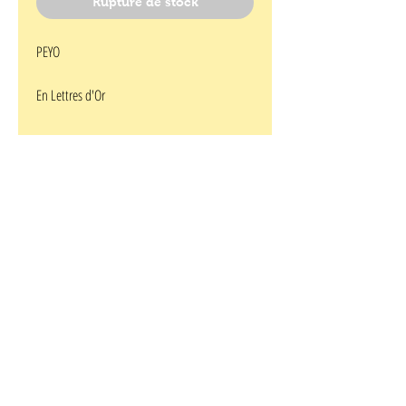
Rupture de stock
PEYO
En Lettres d'Or
Le courrier du Schtroumpf à lunettes
(histoire complète)
Gargamel et le Crocodile (histoire
complète)
Un vrai Faucon (histoire complète)
Les cousins des Schtroumpfs (histoire
complète)
Cet album est édité par le CBBD et la Poste à