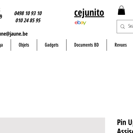
2
cejunito
0498 10 93 10
9
010 24 85 95
une@jaune.be
ga
Objets
Gadgets
Documents BD
Revues
Pin U
Assis