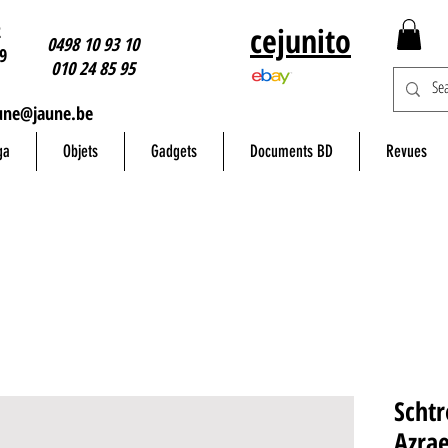
2
cejunito
0498 10 93 10
9
010 24 85 95
une@jaune.be
ga
Objets
Gadgets
Documents BD
Revues
Schtr
Azrae