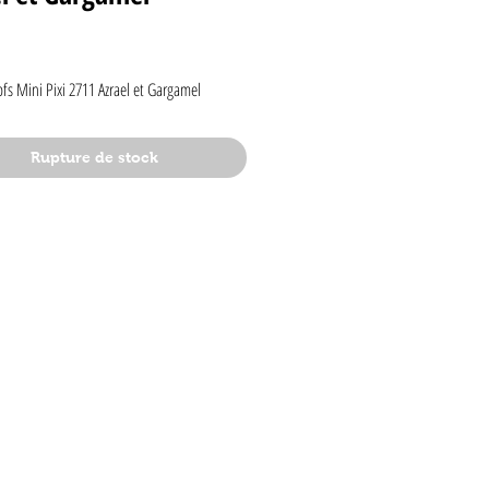
rix
s Mini Pixi 2711 Azrael et Gargamel
Rupture de stock