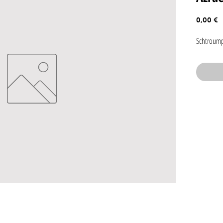
P
0,00 €
Schtroumpf