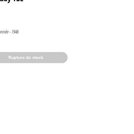
Prix
année -
1946
Rupture de stock
e 1946
elge
e de Laudy
t
: le secret de l'espadon
dy : la légende des quatre fils Aymon
Tintin le temple du soleil , doubles pages