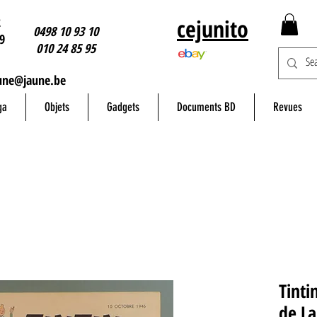
2
cejunito
0498 10 93 10
9
010 24 85 95
une@jaune.be
ga
Objets
Gadgets
Documents BD
Revues
Tinti
de L