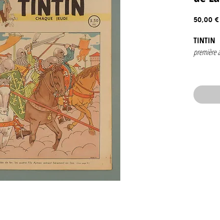
50,00 €
TINTIN
première 
Numéro 3
10 octobr
edition b
Couvertur
Contenan
Jacobs
J. Lau
Hergé: