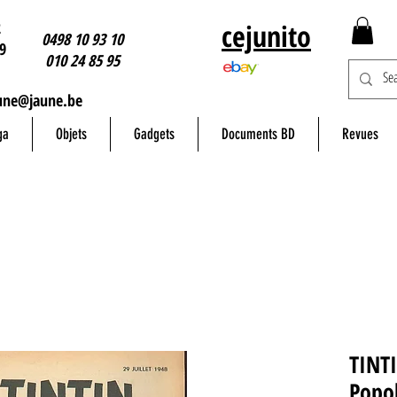
2
cejunito
0498 10 93 10
9
010 24 85 95
une@jaune.be
ga
Objets
Gadgets
Documents BD
Revues
TINTI
Popol