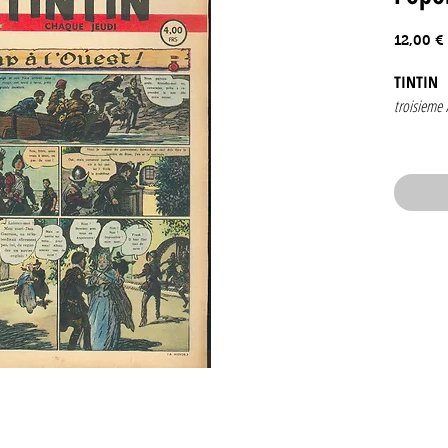
12,00 €
TINTIN
troisieme
Numéro 3
29 juillet 
edition be
Couvertur
Contenan
Jacobs
J. Lau
Bagda