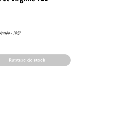
Prix
 Année -
1948
1
Rupture de stock
1948
lge
e de
t
: le secret de l'espadon
dy : Hassan et Kaddour - Le voleur de
d