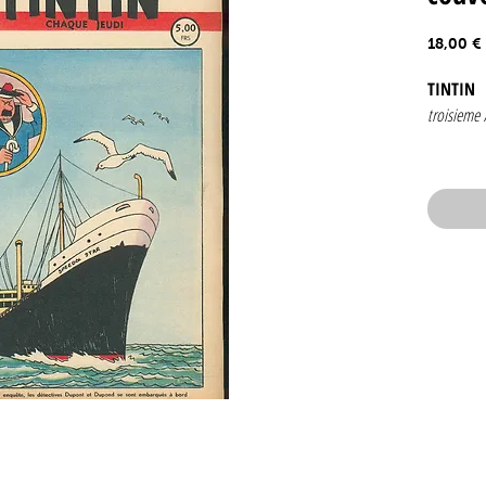
18,00 €
TINTIN
troisieme
Numéro 4
4 novembr
edition be
Couvertur
Contenan
Jacobs
J. Lau
Bagda