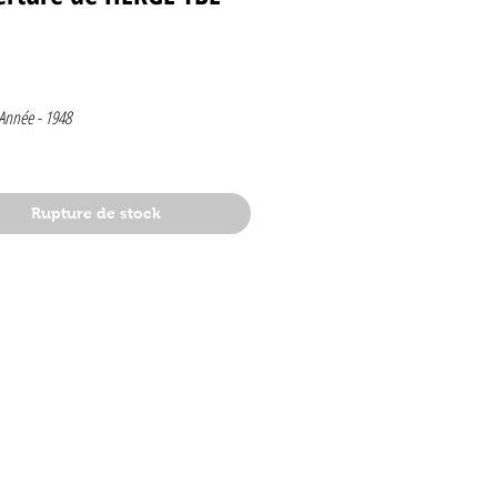
Prix
 Année -
1948
5
Rupture de stock
e 1948
lge
e de HERGE
t
: le secret de l'espadon
dy : Hassan et Kaddour - Le voleur de
d