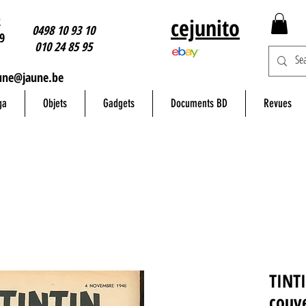
2
cejunito
0498 10 93 10
9
010 24 85 95
une@jaune.be
ga
Objets
Gadgets
Documents BD
Revues
TINT
couv