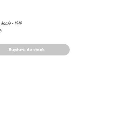
rix
 Année -
1949
5
Rupture de stock