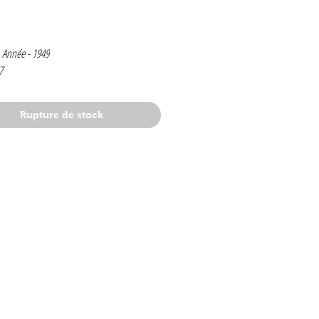
rix
 Année -
1949
7
Rupture de stock