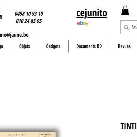
2
cejunito
0498 10 93 10
9
010 24 85 95
une@jaune.be
ga
Objets
Gadgets
Documents BD
Revues
TINT