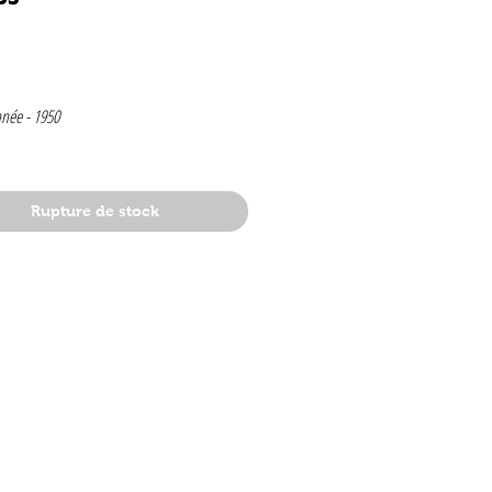
Prix
nnée -
1950
1
Rupture de stock
50
lge
e de JACOBS
t
dy : Hassan et Kaddour - Le miroir magique
er : Corentin chez les peaux rouges
: Quick et Flupke