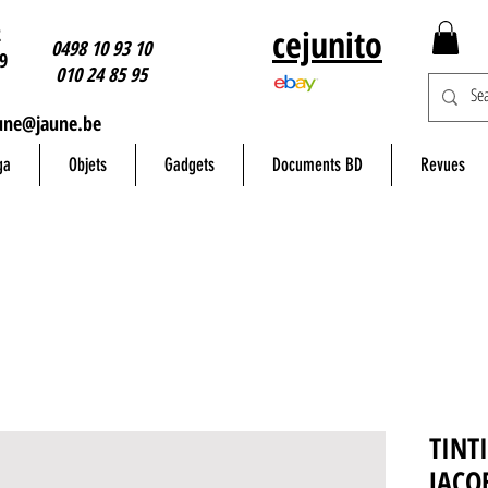
2
cejunito
0498 10 93 10
9
010 24 85 95
une@jaune.be
ga
Objets
Gadgets
Documents BD
Revues
TINTI
JACO