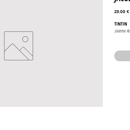
29,00 €
TINTIN
sixieme A
Numéro 1
16 mars
19
edition be
Couvertur
Contenan
J. Lau
Cuveli
.Herge