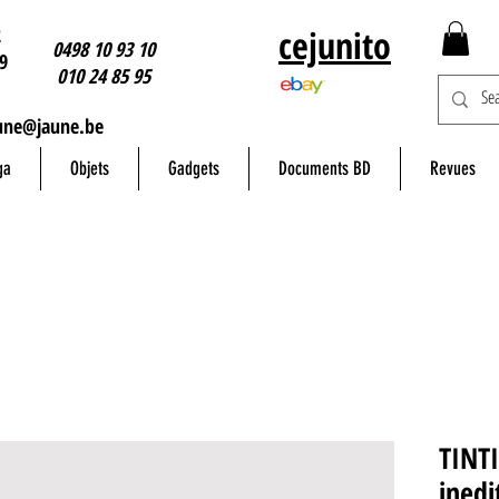
2
cejunito
0498 10 93 10
9
010 24 85 95
une@jaune.be
ga
Objets
Gadgets
Documents BD
Revues
TINTI
inedi