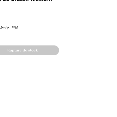
rix
Année -
1954
4
Rupture de stock
1954
lge
e de Graton
t
ire complete (la diligence de Faverstone)
rée par Jean Graton