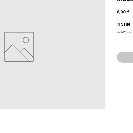
P
8,00 €
TINTIN
neuvième 
Numéro 3
25 aout
edition be
Couvertur
Contenan
.Histo
illust