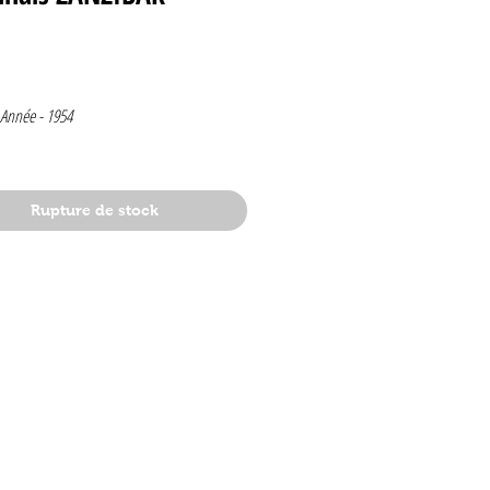
rix
Année -
1954
5
Rupture de stock
mbre
1954
lge
e de Craenhals
t
ire complete (ZANZIBAR ) illustrée
aenhals