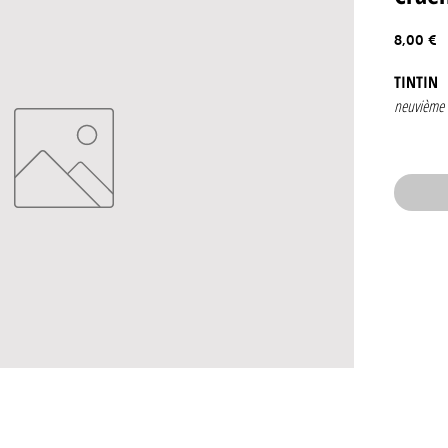
P
8,00 €
TINTIN
neuvième 
Numéro 4
10 nove
edition be
Couvertur
Contenan
.Histo
par Cr