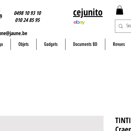
2
cejunito
0498 10 93 10
9
010 24 85 95
une@jaune.be
ga
Objets
Gadgets
Documents BD
Revues
TINTI
Crae