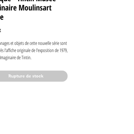
naire Moulinsart
ne
Prix
€
nages et objets de cette nouvelle série sont
ès l’affiche originale de l’exposition de 1979,
maginaire de Tintin.
urine est livrée dans une boite,
Rupture de stock
e d'un certificat d’authenticité.
1979, une importante exposition, destinée à
suite, était inaugurée au Palais des Beaux-
uxelles. Le détail de son contenu échappe à
s ses concepteurs lui ont expliqué qu’il