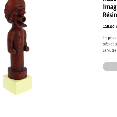
Imagi
Rési
125,00 
Les person
créés d’apr
Le Musée I
Chaque fig
accompagné
« En juin 
voyager en
Arts de Br
Hergé, mai