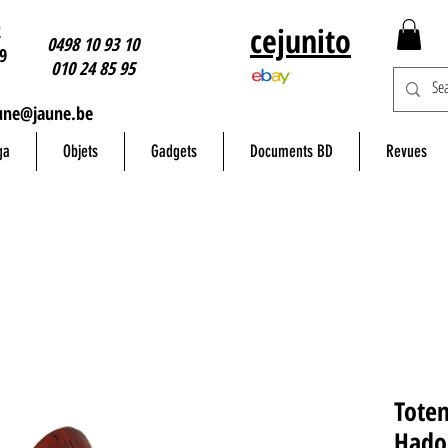
2
cejunito
0498 10 93 10
9
010 24 85 95
une@jaune.be
ga
Objets
Gadgets
Documents BD
Revues
Totem
Hado