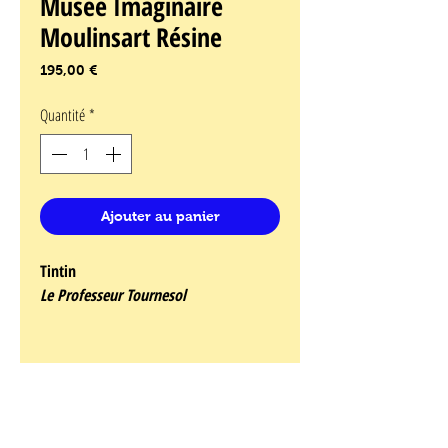
Musee Imaginaire
Moulinsart Résine
Prix
195,00 €
Quantité
*
Ajouter au panier
Tintin
Le Professeur Tournesol
Les personnages et objets de cette nouvelle
série sont créés d’après l’affiche originale de
l’exposition de 1979, Le Musée Imaginaire de
Tintin.
Chaque figurine est livrée dans une boite,