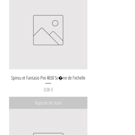
Spirou et Fantasio Pixi 4650 Sc�ne de l'echelle
Prix
0,00 €
Rupture de stock