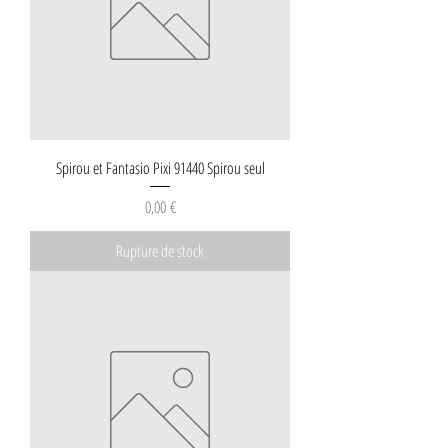
Spirou et Fantasio Pixi 91440 Spirou seul
Prix
0,00 €
Rupture de stock