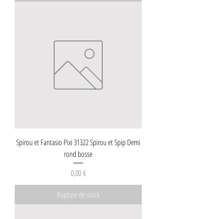
Spirou et Fantasio Pixi 31322 Spirou et Spip Demi
rond bosse
Prix
0,00 €
Rupture de stock