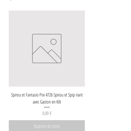
Spirou et Fantasio Pixi 4726 Spirou et Spip riant
avec Gaston en Kilt
Prix
0,00 €
Rupture de stock