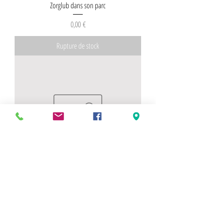
Zorglub dans son parc
Prix
0,00 €
Rupture de stock
Spirou Pixi Piles et Faces 6364 Spirou et Spip
Prix
0,00 €