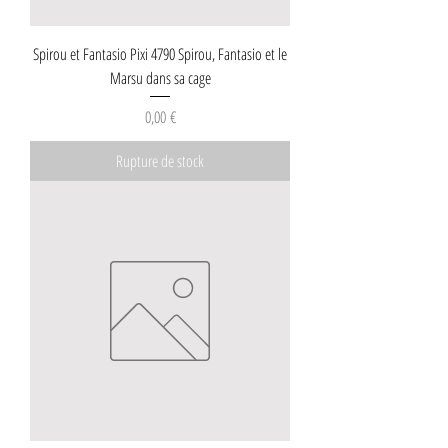
Spirou et Fantasio Pixi 4790 Spirou, Fantasio et le
Marsu dans sa cage
Prix
0,00 €
Rupture de stock