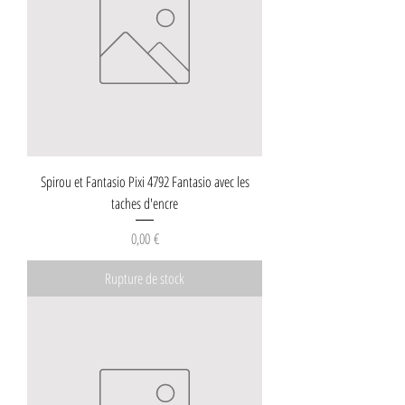
Spirou et Fantasio Pixi 4792 Fantasio avec les
taches d'encre
Prix
0,00 €
Rupture de stock