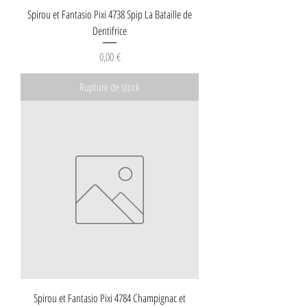
Spirou et Fantasio Pixi 4738 Spip La Bataille de
Dentifrice
Prix
0,00 €
Rupture de stock
Spirou et Fantasio Pixi 4784 Champignac et