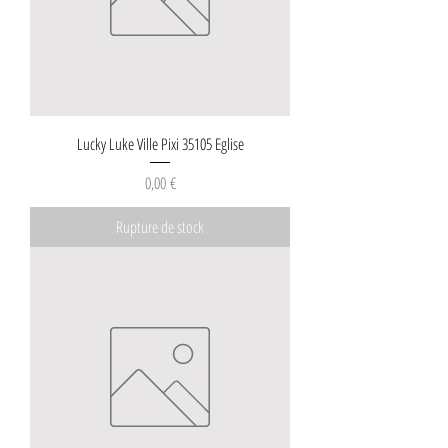
Lucky Luke Ville Pixi 35105 Eglise
Prix
0,00 €
Rupture de stock