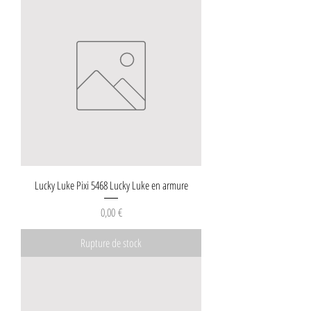
Lucky Luke Pixi 5468 Lucky Luke en armure
Prix
0,00 €
Rupture de stock