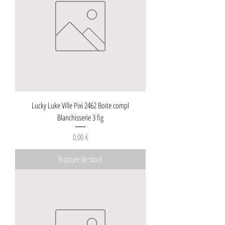
Lucky Luke Ville Pixi 2462 Boite compl
Blanchisserie 3 fig
Prix
0,00 €
Rupture de stock