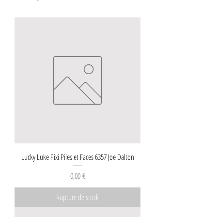
Lucky Luke Pixi Piles et Faces 6357 Joe Dalton
Prix
0,00 €
Rupture de stock