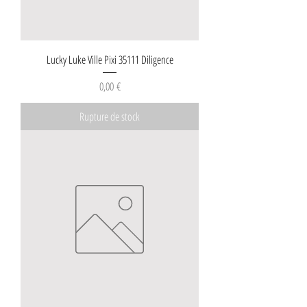
Lucky Luke Ville Pixi 35111 Diligence
Prix
0,00 €
Rupture de stock