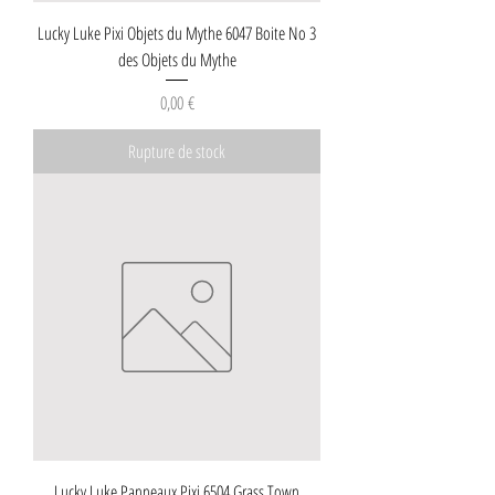
Lucky Luke Pixi Objets du Mythe 6047 Boite No 3
des Objets du Mythe
Prix
0,00 €
Rupture de stock
Lucky Luke Panneaux Pixi 6504 Grass Town