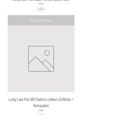
Prix
0,00 €
Rupture de stock
Lucky Luke Pixi 5457 Daltons colleurs d'affiches +
Rantanplan