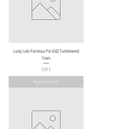
Lucky Luke Panneaux Pixi 6502 Tumbleweed
Town
Prix
0,00 €
Rupture de stock