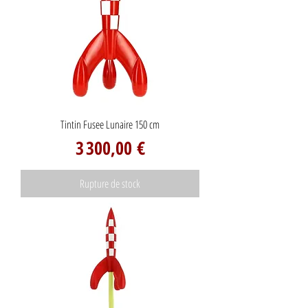
Tintin Fusee Lunaire 150 cm
Prix
3 300,00 €
Rupture de stock