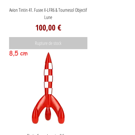
Avion Tintin 41. Fusee X-LFR6 & Tournesol Objectif
Lune
Prix
100,00 €
Rupture de stock
8,5 cm