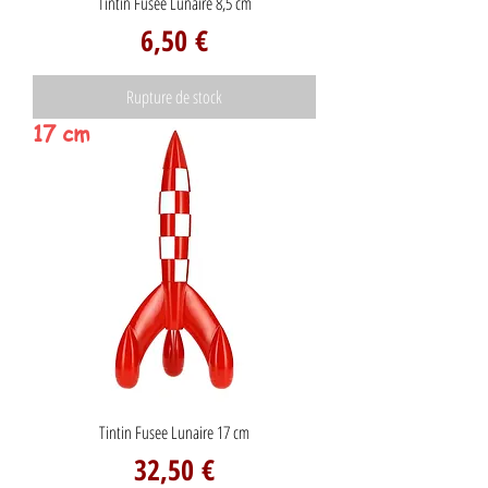
Tintin Fusee Lunaire 8,5 cm
Prix
6,50 €
Rupture de stock
17 cm
Tintin Fusee Lunaire 17 cm
Prix
32,50 €