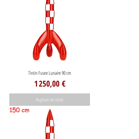
Tintin Fusee Lunaire 90 cm
Prix
1 250,00 €
Rupture de stock
150 cm