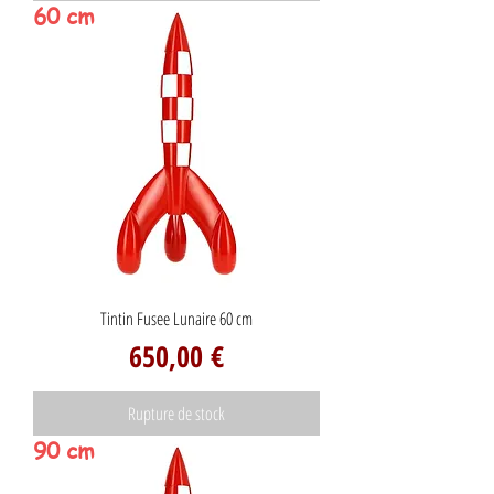
60 cm
Tintin Fusee Lunaire 60 cm
Prix
650,00 €
Rupture de stock
90 cm