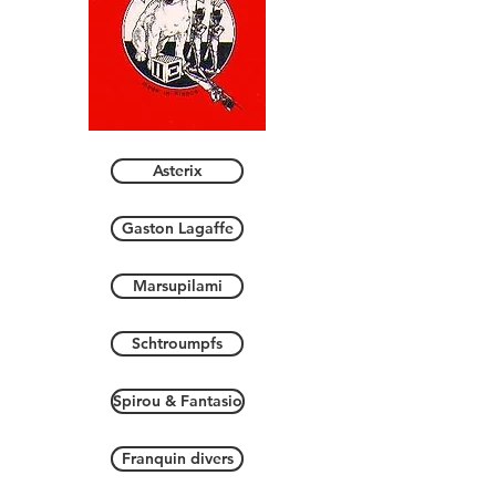
Asterix
Gaston Lagaffe
Marsupilami
Schtroumpfs
Spirou & Fantasio
Franquin divers