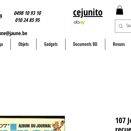
2
cejunito
0498 10 93 10
9
010 24 85 95
une@jaune.be
ga
Objets
Gadgets
Documents BD
Revues
107 J
recue