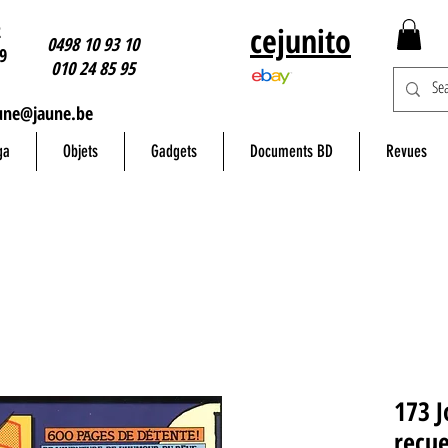
2
cejunito
0498 10 93 10
9
010 24 85 95
une@jaune.be
ga
Objets
Gadgets
Documents BD
Revues
173 J
recue