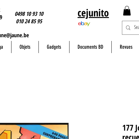
2
cejunito
0498 10 93 10
9
010 24 85 95
une@jaune.be
ga
Objets
Gadgets
Documents BD
Revues
177 J
recue