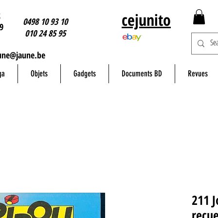
2
cejunito
0498 10 93 10
9
010 24 85 95
une@jaune.be
ga
Objets
Gadgets
Documents BD
Revues
211 J
recue