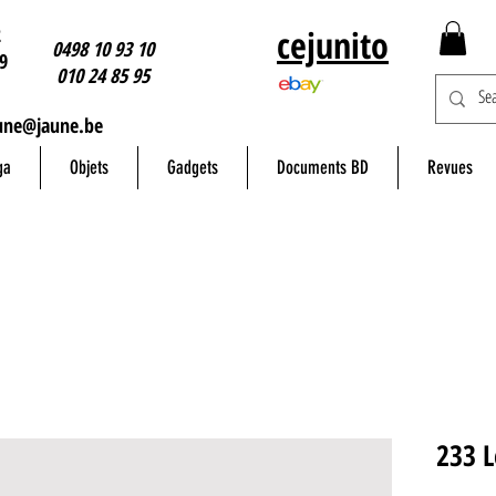
2
cejunito
0498 10 93 10
9
010 24 85 95
une@jaune.be
ga
Objets
Gadgets
Documents BD
Revues
233 L