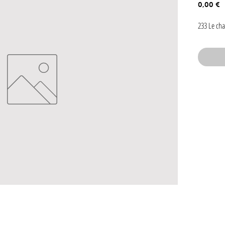
P
0,00 €
233 Le ch