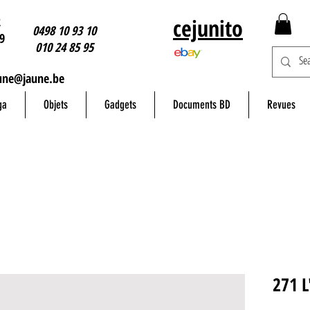
2
cejunito
0498 10 93 10
9
010 24 85 95
une@jaune.be
ga
Objets
Gadgets
Documents BD
Revues
271 L