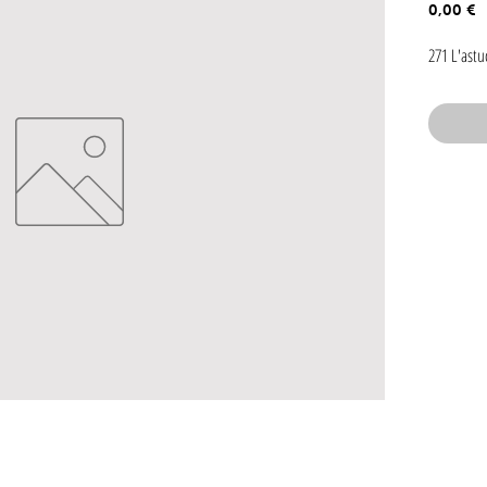
P
0,00 €
271 L'astu