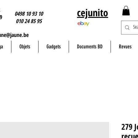
2
cejunito
0498 10 93 10
9
010 24 85 95
une@jaune.be
ga
Objets
Gadgets
Documents BD
Revues
279 J
recue