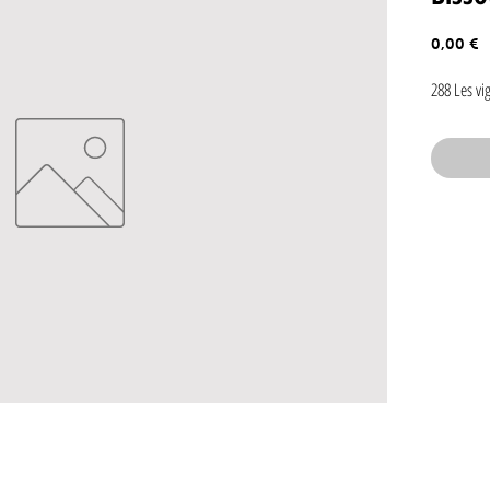
P
0,00 €
288 Les vi