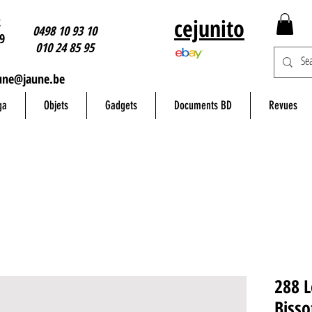
2
cejunito
0498 10 93 10
9
010 24 85 95
une@jaune.be
ga
Objets
Gadgets
Documents BD
Revues
288 L
Bisso