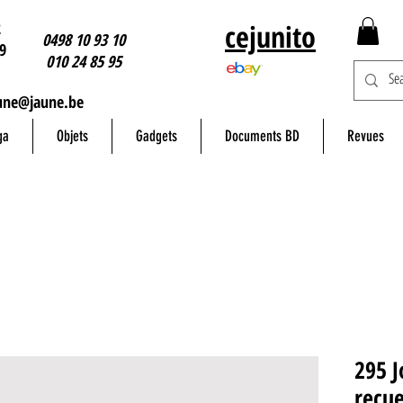
2
cejunito
0498 10 93 10
9
010 24 85 95
une@jaune.be
ga
Objets
Gadgets
Documents BD
Revues
295 J
recue